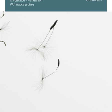
© vonUlico - Nähen von
Wohnaccessoires