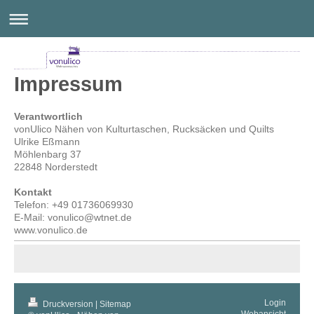
Impressum
Verantwortlich
vonUlico Nähen von Kulturtaschen, Rucksäcken und Quilts
Ulrike Eßmann
Möhlenbarg 37
22848 Norderstedt
Kontakt
Telefon: +49 01736069930
E-Mail: vonulico@wtnet.de
www.vonulico.de
Login
Druckversion
|
Sitemap
Webansicht