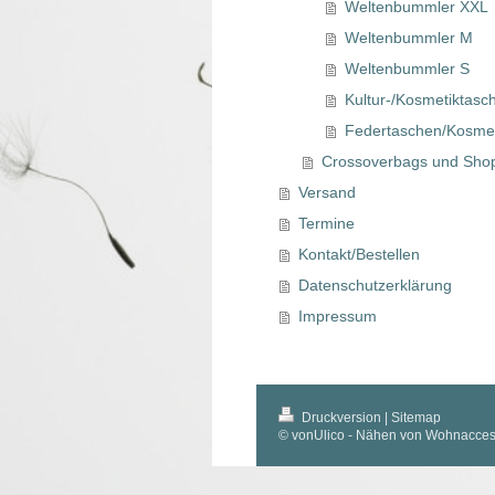
Weltenbummler XXL
Weltenbummler M
Weltenbummler S
Kultur-/Kosmetiktasc
Federtaschen/Kosmet
Crossoverbags und Sho
Versand
Termine
Kontakt/Bestellen
Datenschutzerklärung
Impressum
Druckversion
|
Sitemap
© vonUlico - Nähen von Wohnacces