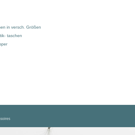
hen in versch. Größen
ik- taschen
pper
soires